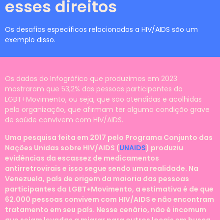
esses direitos
Os desafios específicos relacionados a HIV/AIDS são um
exemplo disso.
Os dados do Infográfico que produzimos em 2023
mostraram que 53,2% das pessoas participantes da
LGBT+Movimento, ou seja, que são atendidas e acolhidas
pela organização, que afirmam ter alguma condição grave
de saúde convivem com HIV/AIDS.
Uma pesquisa feita em 2017 pelo Programa Conjunto das
Nações Unidas sobre HIV/AIDS (
UNAIDS
) produziu
evidências da escassez de medicamentos
antirretrovirais e isso segue sendo uma realidade. Na
Venezuela, país de origem da maioria das pessoas
participantes da LGBT+Movimento, a estimativa é de que
62.000 pessoas convivem com HIV/AIDS e não encontram
tratamento em seu país. Nesse cenário, não é incomum
que sejam levadas a migrar para outros locais em busca