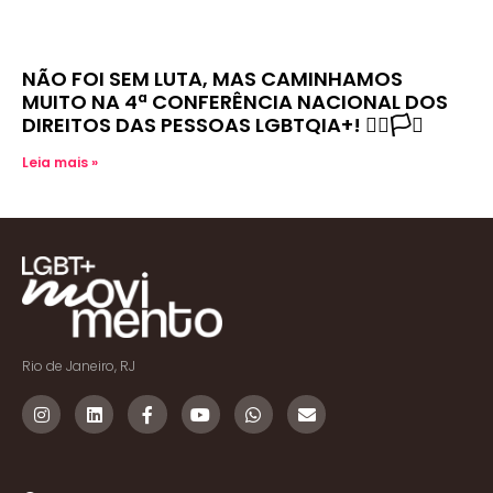
NÃO FOI SEM LUTA, MAS CAMINHAMOS
MUITO NA 4ª CONFERÊNCIA NACIONAL DOS
DIREITOS DAS PESSOAS LGBTQIA+! 🏳️‍🌈🏳️‍⚧️
Leia mais »
Rio de Janeiro, RJ