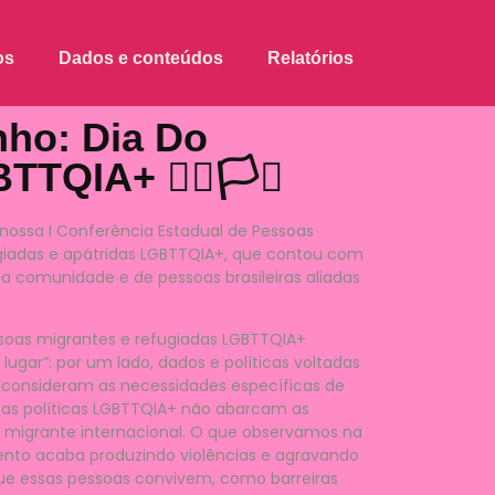
os
Dados e conteúdos
Relatórios
nho: Dia Do
QIA+ 🏳️‍🌈🏳️‍⚧️
 nossa I Conferência Estadual de Pessoas
ugiadas e apátridas LGBTTQIA+, que contou com
sa comunidade e de pessoas brasileiras aliadas
as migrantes e refugiadas LGBTTQIA+
gar”: por um lado, dados e políticas voltadas
consideram as necessidades específicas de
 as políticas LGBTTQIA+ não abarcam as
o migrante internacional. O que observamos na
nto acaba produzindo violências e agravando
que essas pessoas convivem, como barreiras