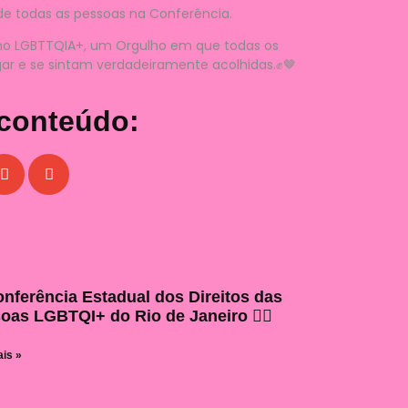
e todas as pessoas na Conferência.
ho LGBTTQIA+, um Orgulho em que todas os
ar e se sintam verdadeiramente acolhidas.✊️🤎
 conteúdo:
onferência Estadual dos Direitos das
oas LGBTQI+ do Rio de Janeiro 🏳️‍🌈
ais »